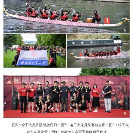
图
6
：哈工大龙舟队凯旋而归；图
7
：哈工大龙舟队赛前合影；图
8
：哈工大
健儿奋勇竞渡；图
9
：剑桥龙舟赛冠军奖牌授予仪式