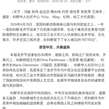
发布者：曹洋
发布时间：2026-06-29
浏览次数：
371
（文字：冯扬 孙伟 赵志庆 陶永纯 刘堃 谢佳育 朱胜男 王海等；
摄影：剑桥华人社区中心
Vicky
、
Ming
、纪煦，哈工大代表团）
2026
年
6
月
20
日，英国剑桥杰斯格林公园与剑河碧波之上，一年
一度的剑桥龙舟节迎来了它的第
30
届华章。在这个兼具历史厚度与国
际视野的文化舞台上，哈尔滨工业大学
25
人代表团以龙舟夺冠、文化
展示、学术交流三线并进，在剑桥留下了令人难忘的“
HIT
印记”。
群贤毕至，共襄盛典
30
本届龙舟节适逢创办
周年，规格之高、影响之广前所未有。开
Chris Parkhouse
·
幕式上，剑桥郡国王代表
（克里斯
帕克豪斯）、剑
Maria Cleminson
·
桥市长
（玛丽亚
克莱明森）、剑桥华人社区中心主
席孙伟先后致辞，高度肯定了龙舟节作为中英文化交流重要平台的独
特价值。
哈尔滨工业大学国际合作部副处长冯扬代表学校致辞，阐述
了我校持续深化中英两国人文交流、拓展学术领域务实合作的诚挚意
愿与美好期许。
剑桥市长在致辞中特别指出，中华文化持续扎根本地社区，凝聚
多元族群，为剑桥城市文化包容共生注入了不竭动力；而剑桥作为中
英青年相知相融的温情桥梁，必将在两国人民之间继续书写友好新
篇。