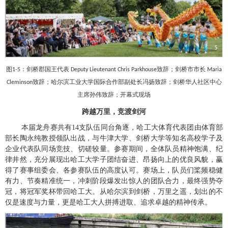
图
：剑桥郡国王代表
致辞；剑桥市市长
1-5
Deputy Lieutenant Chris Parkhouse
Maria
致辞；哈尔滨工业大学国际合作部副处长冯扬致辞；剑桥华人社区中心
Cleminson
主席孙伟致辞；开幕式现场
跨越万里，竞渡剑河
本届龙舟赛共有
14
支队伍同台角逐，哈工大体育代表团由体育部
部长陶永纯教授领队出战，与牛津大学、剑桥大学等知名高校学子及
企业代表队同场竞技、切磋较量。参赛期间，全体队员精神饱满、纪
律井然，充分展现出哈工大学子团结奋进、昂扬向上的优良风貌，赢
得了赛事组委会、各参赛队伍的高度认可。赛场上，队员们桨频稳健
有力、节奏精准统一，冲刺阶段爆发出惊人的团队合力，最终强势夺
冠，将冠军奖杯带回哈工大。从哈尔滨到剑桥，万里之遥，划出的不
仅是速度与力量，更是哈工大人拼搏进取、追求卓越的精神传承。