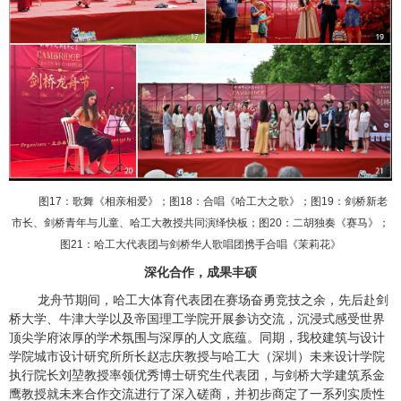
图
17
：歌舞《相亲相爱》；图
18
：合唱《哈工大之歌》；图
19
：剑桥新老
市长、剑桥青年与儿童、哈工大教授共同演绎快板；图
20
：二胡独奏《赛马》；
图
21
：哈工大代表团与剑桥华人歌唱团携手合唱《茉莉花》
深化合作，成果丰硕
龙舟节期间，哈工大体育代表团在赛场奋勇竞技之余，先后赴剑
桥大学、牛津大学以及帝国理工学院开展参访交流，沉浸式感受世界
顶尖学府浓厚的学术氛围与深厚的人文底蕴。同期，我校建筑与设计
学院城市设计研究所所长赵志庆教授与哈工大（深圳）未来设计学院
执行院长刘堃教授率领优秀博士研究生代表团，与剑桥大学建筑系金
鹰教授就未来合作交流进行了深入磋商，并初步商定了一系列实质性