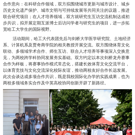
合作意向：在科研合作领域，双方拟围绕城市更新与城市设计、城乡
历史文化遗产保护、城市文明与可持续发展等共同关注的议题，推进
联合研究项目；在人才培养领域，双方就研究生互访交流机制达成初
步共识，拟开展定期互派博士后访问学者与研究生的项目，进一步拓
宽哈工大学生的国际视野。
活动期间，哈工大代表团先后与剑桥大学医学研究院、土地经济
系、计算机系及贾奇商学院的相关教授开展交流。双方围绕体育文化
联动、多领域学术合作、
师生互访、联合人才培养等事项深入交换意
见，为两校跨学科协同发展夯实基础。双方约定以本次剑桥龙舟赛事
合作为样板，将赛事协作模式常态化，搭建长效体育文化交流平台，
以体育竞技与文化交流深化校际友谊，推动两校友好合作长远发展。
此次会谈达成多项合作共识，既是我校国际化办学的实践成果，也为
两校多领域务实合作及中英高校协同创新开辟了新路径。