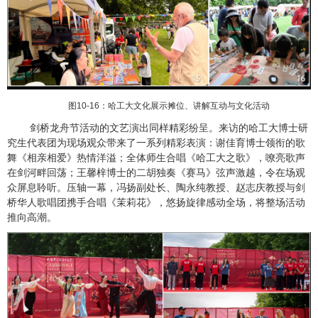
图
10-16
：哈工大文化展示摊位、讲解互动与文化活动
剑桥龙舟节活动的文艺演出同样精彩纷呈。来访的哈工大博士研
究生代表团为现场观众带来了一系列精彩表演：谢佳育博士领衔的歌
舞《相亲相爱》热情洋溢；全体师生合唱《哈工大之歌》，嘹亮歌声
在剑河畔回荡；王馨梓博士的二胡独奏《赛马》弦声激越，令在场观
众屏息聆听。压轴一幕，冯扬副处长、陶永纯教授、赵志庆教授与剑
桥华人歌唱团携手合唱《茉莉花》，悠扬旋律感动全场，将整场活动
推向高潮。